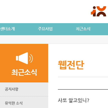
웹전단
최근소식
공지사항
사또 알고있니?
유익한 소식