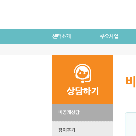
비
상담하기
비공개상담
참여후기