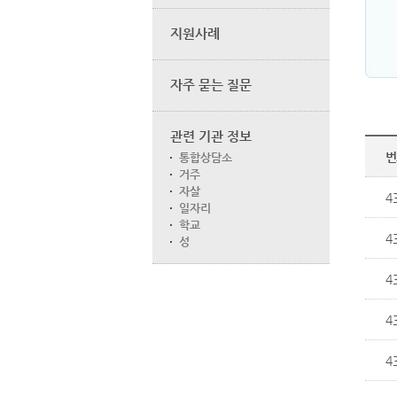
지원사례
자주 묻는 질문
관련 기관 정보
번
통합상담소
거주
자살
4
일자리
학교
4
성
4
4
4