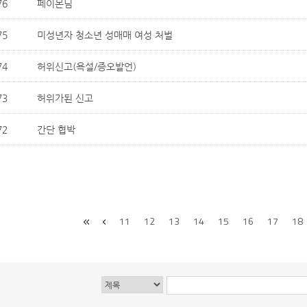
76
페이몬님
75
미성년자 청소년 성매매 여성 처벌
74
허위신고(욕설/증오발언)
73
허위가된 신고
72
간단 협박
11
12
13
14
15
16
17
18