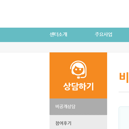
비
상담하기
비공개상담
참여후기