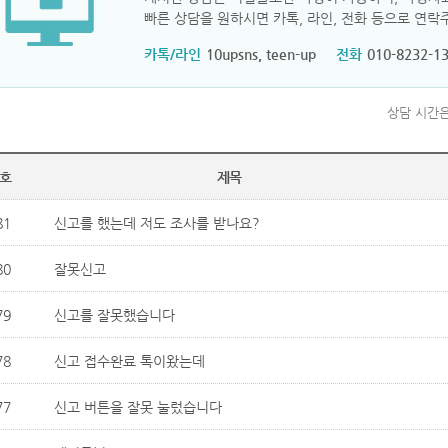
빠른 상담을 원하시면 카톡, 라인, 전화 등으로 연락
카톡/라인
10upsns, teen-up
전화
010-8232-13
상담 시간은
호
제목
81
신고를 했는데 저도 조사를 받나요?
80
잘못신고
79
신고를 잘못했습니다
78
신고 접수완료 톡이왔는데
77
신고 버튼을 잘못 눌렀습니다