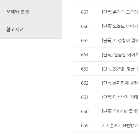
오해와 편견
667
[단독]온라인 그루밍
666
[단독]오늘도 아버지
참고자료
665
[단독] 다정함이 덫이
664
[단독] 일곱살 아이까
663
[단독]287명, 평균
662
[단독]룸미러에 걸린
661
(단독)미성년자 성매매
660
[단독] “아이템 줄게
659
기지촌에서 N번방까지