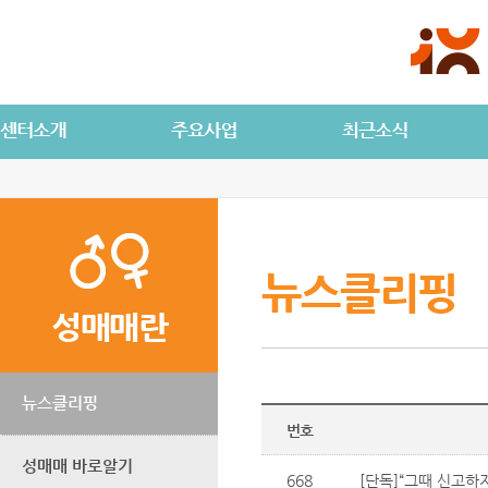
뉴스클리핑
성매매란
뉴스클리핑
번호
성매매 바로알기
668
[단독]“그때 신고하지