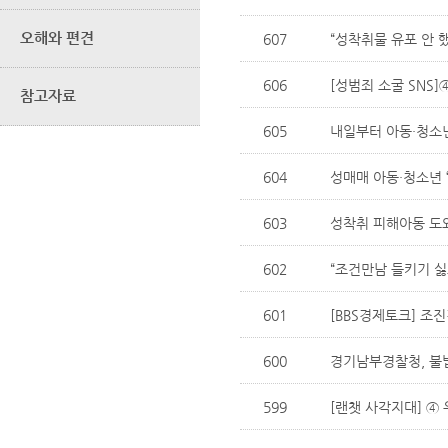
오해와 편견
607
“성착취물 유포 안 했
606
[성범죄 소굴 SNS]
참고자료
605
내일부터 아동·청소년
604
성매매 아동·청소년 ‘
603
성착취 피해아동 도
602
“조건만남 들키기 싫으
601
[BBS경제토크] 조진
600
경기남부경찰청, 불법
599
[랜챗 사각지대] ④ 