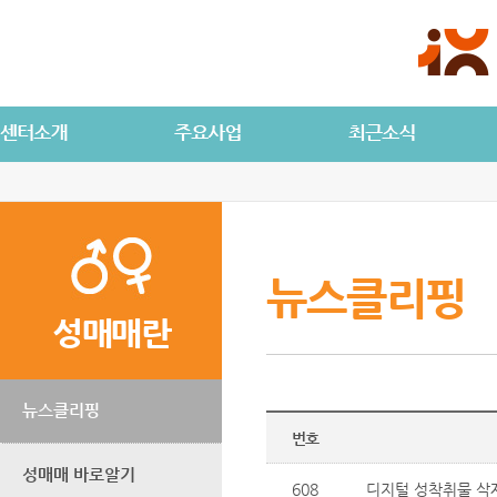
뉴스클리핑
성매매란
뉴스클리핑
번호
성매매 바로알기
608
디지털 성착취물 삭제