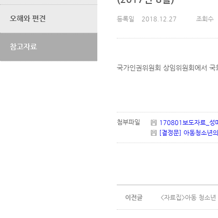
오해와 편견
등록일
2018.12.27
조회수
참고자료
국가인권위원회 상임위원회에서 국회의
첨부파일
170801보도자료_성
[결정문] 아동청소년의
이전글
<자료집>아동 청소년