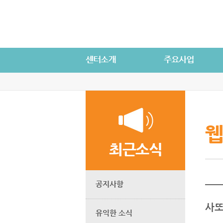
웹
최근소식
공지사항
사또
유익한 소식