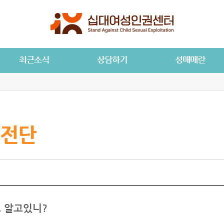
전단
 알고있니?