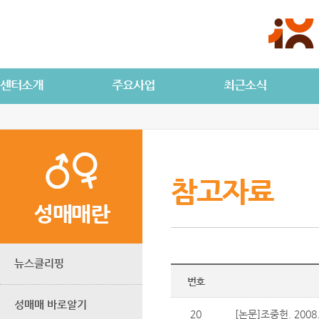
참고자료
성매매란
뉴스클리핑
번호
성매매 바로알기
20
[논문]조중헌. 2008