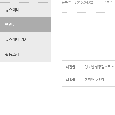
등록일
2015.04.02
조회수
뉴스레터
웹전단
뉴스레터 기사
활동소식
이전글
청소년 성장캠프를 소
다음글
맘편한 고운맘