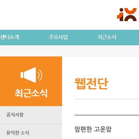
웹전단
최근소식
공지사항
맘편한 고운맘
유익한 소식